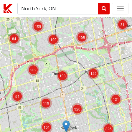
31
108
158
84
199
202
125
193
54
131
119
320
101
325