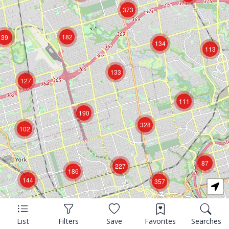
373
182
39
134
113
133
127
111
190
328
102
87
227
186
144
357
List
Filters
Save
Favorites
Searches